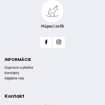
p
ä
t
i
e
INFORMÁCIE
Doprava a platba
Kontakty
Nájdete nás
Kontakt