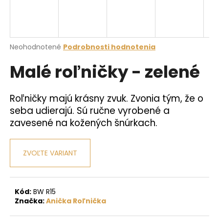
á
j
s
Priemerné
Neohodnotené
Podrobnosti hodnotenia
ť
hodnotenie
?
Malé roľničky - zelené
produktu
je
0,0
z
Roľničky majú krásny zvuk. Zvonia tým, že o
5
seba udierajú. Sú ručne vyrobené a
hviezdičiek.
HĽADAŤ
zavesené na kožených šnúrkach.
ZVOĽTE VARIANT
O
d
p
o
Kód:
BW R15
r
Značka:
Anička Roľnička
ú