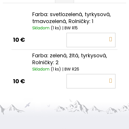
Farba: svetlozelená, tyrkysová,
tmavozelená, Rolničky: 1
Skladom
(1 ks)
| BW R15
DO
10 €
KOŠÍ
Farba: zelená, žltá, tyrkysová,
Rolničky: 2
Skladom
(1 ks)
| BW R26
DO
10 €
KOŠÍ
Z
á