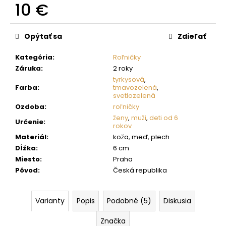
č
10 €
a
m
Jednotková
cena:
e
Opýtať sa
Zdieľať
Kategória
:
Roľničky
Záruka
:
2 roky
tyrkysová
,
Farba
:
tmavozelená
,
svetlozelená
Ozdoba
:
roľničky
ženy
,
muži
,
deti od 6
Určenie
:
rokov
Materiál
:
koža, meď, plech
Dĺžka
:
6 cm
Miesto
:
Praha
Pôvod
:
Česká republika
Varianty
Popis
Podobné (5)
Diskusia
Značka