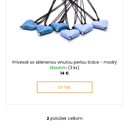
Prívesok so sklenenou vinutou perlou Srdce - modrý
Skladom
(3 ks)
14 €
DETAIL
2
položiek celkom
O
v