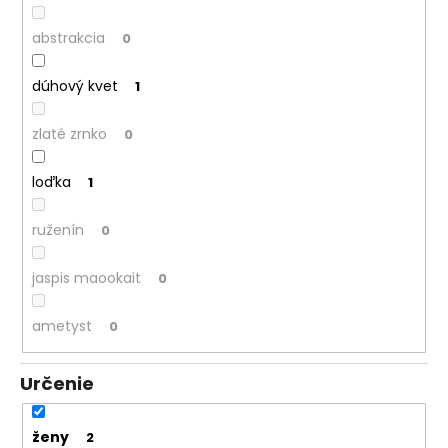
abstrakcia
0
dúhový kvet
1
zlaté zrnko
0
loďka
1
ruženín
0
jaspis maookait
0
ametyst
0
Určenie
ženy
2