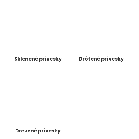
á
j
s
ť
?
Sklenené prívesky
Drôtené prívesky
HĽADAŤ
O
d
p
o
r
Drevené prívesky
ú