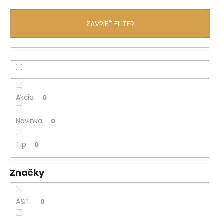
č
a
m
ZAVRIEŤ FILTER
e
Akcia
0
Novinka
0
Tip
0
Značky
A&T
0