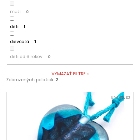
muži
0
deti
1
dievčatá
1
deti od 6 rokov
0
VYMAZAŤ FILTRE
Zobrazených položiek:
2
V
Kód:
DA S3
ý
p
i
s
p