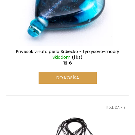
r
o
d
u
k
t
o
Prívesok vinutá perla Srdiečko - tyrkysovo-modrý
v
Skladom
(1 ks)
12 €
DO KOŠÍKA
Kód:
DA P13