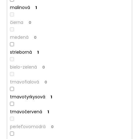
malinová
1
čierna
0
medená
0
strieborná
1
bielo-zelená
0
tmavofialová
0
tmavotyrkysová
1
tmavočervená
1
perleťovomodrá
0