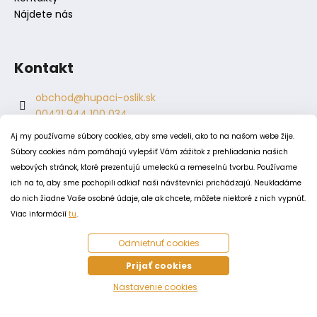
Nájdete nás
Kontakt
obchod
@
hupaci-oslik.sk
00421 944 100 034
00421 944 904 704
Aj my používame súbory cookies, aby sme vedeli, ako to na našom webe žije.
hupaci.oslik
Súbory cookies nám pomáhajú vylepšiť Vám zážitok z prehliadania našich
dagmar.juricova
webových stránok, ktoré prezentujú umeleckú a remeselnú tvorbu. Používame
ich na to, aby sme pochopili odkiaľ naši návštevníci prichádzajú. Neukladáme
do nich žiadne Vaše osobné údaje, ale ak chcete, môžete niektoré z nich vypnúť.
PODMIENKY
Viac informácií
tu
.
Obchodné podmienky
Odmietnuť cookies
Odstúpenie od zmluvy
Zásady spracovania a ochrany osobných údajov
Prijať cookies
Zásady používania súborov cookie
Nastavenie cookies