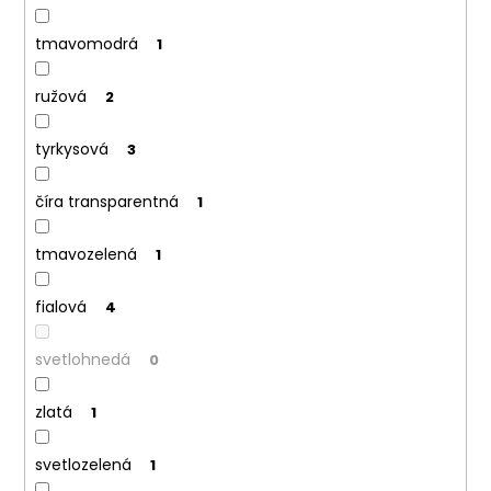
tmavomodrá
1
ružová
2
tyrkysová
3
číra transparentná
1
tmavozelená
1
fialová
4
svetlohnedá
0
zlatá
1
svetlozelená
1