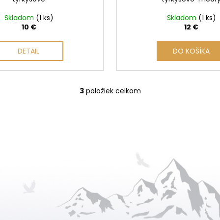
Skladom
(1 ks)
Skladom
(1 ks)
10 €
12 €
DETAIL
DO KOŠÍKA
3
položiek celkom
O
v
l
á
d
a
c
i
e
p
r
v