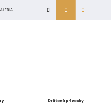
Hľadať
Prihlásenie
Nákupný
ALÉRIA
košík
ky
Drôtené prívesky