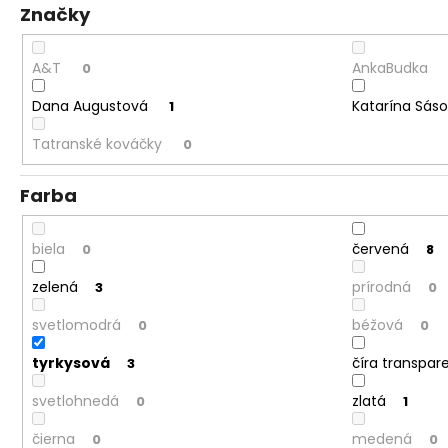
Značky
A&T
AnkaBudka
0
Dana Augustová
Katarína Sás
1
Tatranské kováčky
0
Farba
biela
červená
0
8
zelená
prírodná
3
0
svetlomodrá
béžová
0
0
tyrkysová
číra transpar
3
svetlohnedá
zlatá
0
1
čierna
medená
0
0