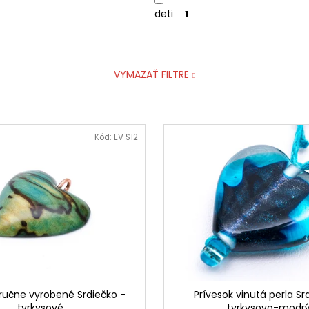
deti
1
VYMAZAŤ FILTRE
Kód:
EV S12
ručne vyrobené Srdiečko -
Prívesok vinutá perla Sr
tyrkysové
tyrkysovo-modr