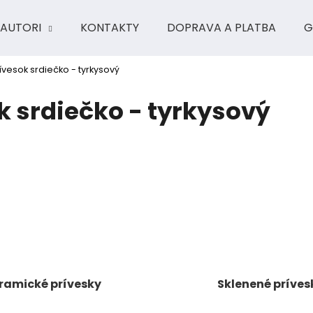
AUTORI
KONTAKTY
DOPRAVA A PLATBA
G
vesok srdiečko - tyrkysový
Čo potrebujete nájsť?
 srdiečko - tyrkysový
HĽADAŤ
Odporúčame
ramické prívesky
Sklenené príves