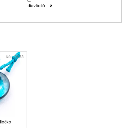
dievčatá
2
Kód:
DA S3
diečko -
ý