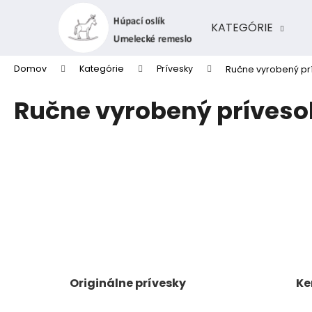
K
Prejsť
na
o
KATEGÓRIE
obsah
Späť
Späť
š
do
do
í
Domov
Kategórie
Prívesky
Ručne vyrobený prí
k
obchodu
obchodu
Ručne vyrobený prívesok
Originálne prívesky
Ke