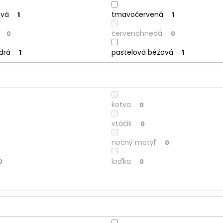
ová
tmavočervená
1
1
červenohnedá
0
0
drá
pastelová béžová
1
1
kotva
0
vtáčik
0
nočný motýľ
0
loďka
0
0