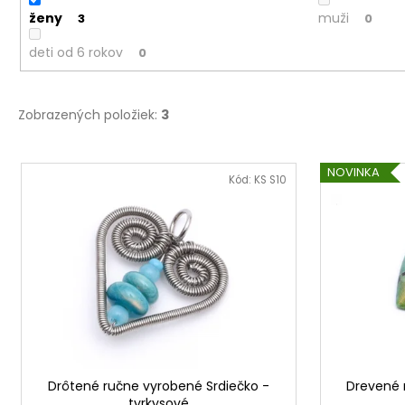
ženy
muži
3
0
deti od 6 rokov
0
Zobrazených položiek:
3
V
NOVINKA
ý
Kód:
KS S10
p
i
s
p
r
o
d
u
Drôtené ručne vyrobené Srdiečko -
Drevené 
k
tyrkysové