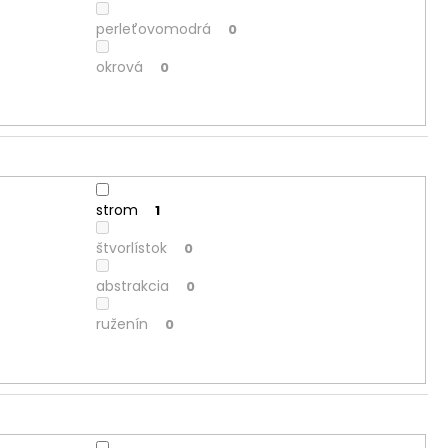
perleťovomodrá
0
okrová
0
strom
1
štvorlístok
0
abstrakcia
0
ruženín
0