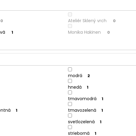
Ateliér Sklený vrch
0
0
ová
Monika Hakinen
1
0
modrá
2
hnedá
1
tmavomodrá
1
entná
tmavozelená
1
1
svetlozelená
1
strieborná
1