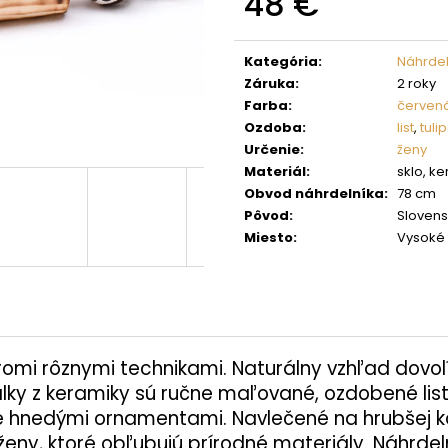
48 €
Jednotková
cena:
Kategória
:
Náhrdel
Záruka
:
2 roky
Farba
:
červen
Ozdoba
:
list
,
tuli
Určenie
:
ženy
Materiál
:
sklo, k
Obvod náhrdelníka
:
78 cm
Pôvod
:
Sloven
Miesto
:
Vysoké 
romi rôznymi technikami. Naturálny vzhľad dovolí
álky z keramiky sú ručne maľované, ozdobené li
é hnedými ornamentami. Navlečené na hrubšej ko
ženy, ktoré obľubujú prírodné materiály. Náhrdel