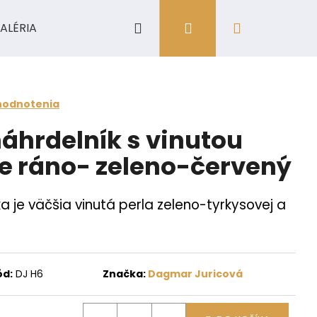
Hľadať
Prihlásenie
Nákupný
ALÉRIA
košík
hodnotenia
náhrdelník s vinutou
že ráno- zeleno-červený
 je väčšia vinutá perla zeleno-tyrkysovej a
ód:
DJ H6
Značka:
Dagmar Juricová