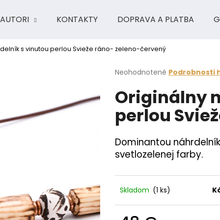
AUTORI
KONTAKTY
DOPRAVA A PLATBA
G
rdelník s vinutou perlou Svieže ráno- zeleno-červený
Čo potrebujete nájsť?
Priemerné
Neohodnotené
Podrobnosti 
hodnotenie
Originálny 
produktu
HĽADAŤ
je
perlou Svie
0,0
z
5
Odporúčame
hviezdičiek.
Dominantou náhrdelníka
svetlozelenej farby.
Skladom
(1 ks)
K