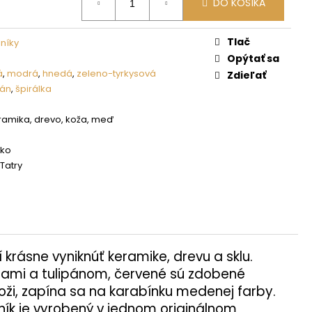
DO KOŠÍKA
Tlač
níky
Opýtať sa
á
,
modrá
,
hnedá
,
zeleno-tyrkysová
Zdieľať
pán
,
špirálka
eramika, drevo, koža, meď
sko
Tatry
 krásne vyniknúť keramike, drevu a sklu.
stami a tulipánom, červené sú zdobené
ži, zapína sa na karabínku medenej farby.
ník je vyrobený v jednom originálnom