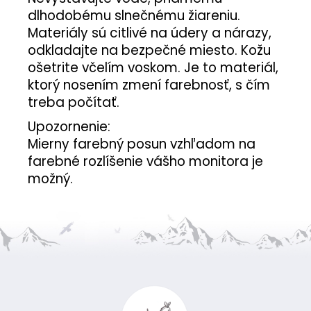
dlhodobému slnečnému žiareniu.
Materiály sú citlivé na údery a nárazy,
odkladajte na bezpečné miesto. Kožu
ošetrite včelím voskom. Je to materiál,
ktorý nosením zmení farebnosť, s čím
treba počítať.
Upozornenie:
Mierny farebný posun vzhľadom na
farebné rozlíšenie vášho monitora je
možný.
Z
á
p