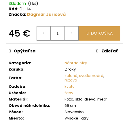
č
Skladom
(1 ks)
a
Kód:
DJ H4
m
Značka:
Dagmar Juricová
e
45 €
DO KOŠÍKA
Jednotková
cena:
Opýtať sa
Zdieľať
Kategória
:
Náhrdelníky
Záruka
:
2 roky
zelená
,
svetlomodrá
,
Farba
:
ružová
Ozdoba
:
kvety
Určenie
:
ženy
Materiál
:
koža, sklo, drevo, meď
Obvod náhrdelníka
:
65 cm
Pôvod
:
Slovensko
Miesto
:
Vysoké Tatry