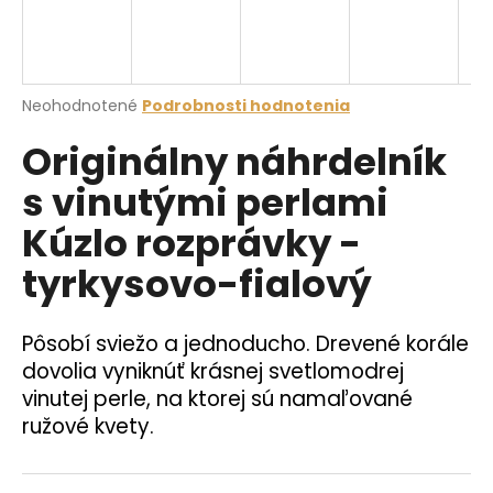
á
j
s
Priemerné
Neohodnotené
Podrobnosti hodnotenia
ť
hodnotenie
?
Originálny náhrdelník
produktu
je
s vinutými perlami
0,0
z
Kúzlo rozprávky -
5
hviezdičiek.
HĽADAŤ
tyrkysovo-fialový
Pôsobí sviežo a jednoducho. Drevené korále
O
dovolia vyniknúť krásnej svetlomodrej
d
vinutej perle, na ktorej sú namaľované
p
o
ružové kvety.
r
ú