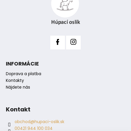
ä
t
i
e
INFORMÁCIE
Doprava a platba
Kontakty
Nájdete nás
Kontakt
obchod
@
hupaci-oslik.sk
00421 944 100 034