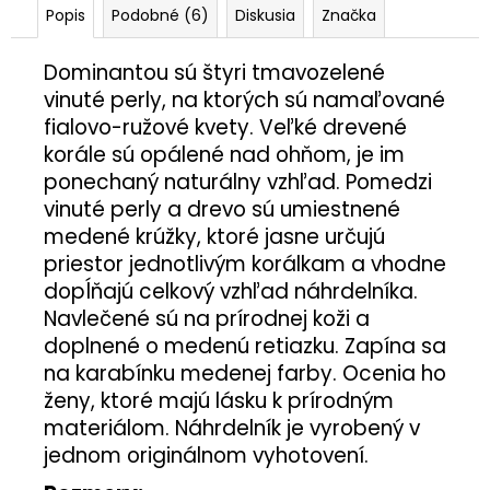
Popis
Podobné (6)
Diskusia
Značka
Dominantou sú štyri tmavozelené
vinuté perly, na ktorých sú namaľované
fialovo-ružové kvety.
Veľké drevené
korále sú opálené nad ohňom, je im
ponechaný naturálny vzhľad. Pomedzi
vinuté perly a drevo sú umiestnené
medené krúžky, ktoré jasne určujú
priestor jednotlivým korálkam a vhodne
dopĺňajú celkový vzhľad náhrdelníka.
Navlečené sú na prírodnej koži a
doplnené o medenú retiazku. Zapína sa
na karabínku medenej farby. Ocenia ho
ženy, ktoré majú lásku k prírodným
materiálom. Náhrdelník je vyrobený v
jednom originálnom vyhotovení.