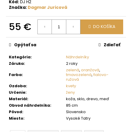
č
Kód:
DJ H2
a
Značka:
Dagmar Juricová
m
e
55 €
DO KOŠÍKA
Jednotková
cena:
Opýtať sa
Zdieľať
Kategória
:
Náhrdelníky
Záruka
:
2 roky
zelená
,
oranžová
,
Farba
:
tmavozelená
,
fialovo-
ružová
Ozdoba
:
kvety
Určenie
:
ženy
Materiál
:
koža, sklo, drevo, meď
Obvod náhrdelníka
:
85 cm
Pôvod
:
Slovensko
Miesto
:
Vysoké Tatry