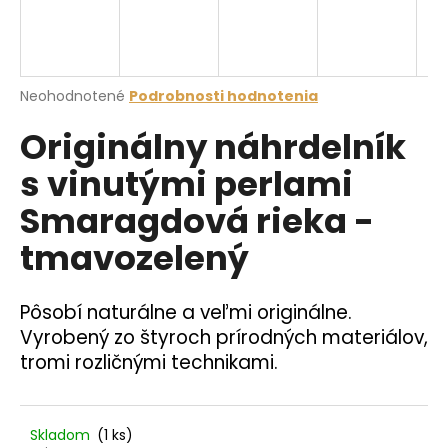
á
j
s
Priemerné
Neohodnotené
Podrobnosti hodnotenia
ť
hodnotenie
?
Originálny náhrdelník
produktu
je
s vinutými perlami
0,0
z
Smaragdová rieka -
5
hviezdičiek.
HĽADAŤ
tmavozelený
Pôsobí naturálne a veľmi originálne.
O
Vyrobený zo štyroch prírodných materiálov,
d
tromi rozličnými technikami.
p
o
r
ú
Skladom
(1 ks)