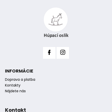
Z
á
p
ä
t
i
e
INFORMÁCIE
Doprava a platba
Kontakty
Nájdete nás
Kontakt